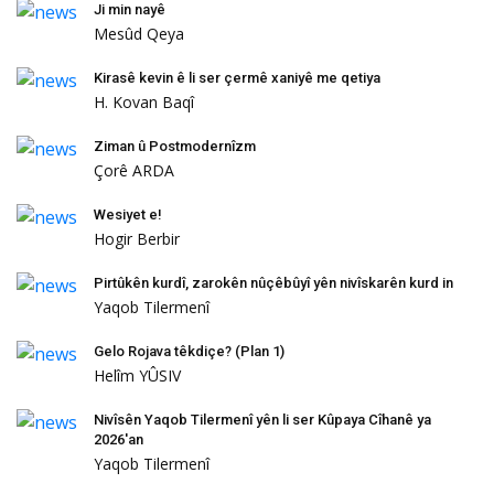
Ji min nayê
Mesûd Qeya
Kirasê kevin ê li ser çermê xaniyê me qetiya
H. Kovan Baqî
Ziman û Postmodernîzm
Çorê ARDA
Wesiyet e!
Hogir Berbir
Pirtûkên kurdî, zarokên nûçêbûyî yên nivîskarên kurd in
Yaqob Tilermenî
Gelo Rojava têkdiçe? (Plan 1)
Helîm YÛSIV
Nivîsên Yaqob Tilermenî yên li ser Kûpaya Cîhanê ya
2026'an
Yaqob Tilermenî