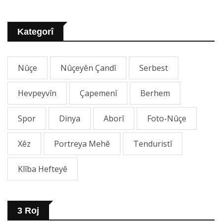
Kategorî
Nûçe
Nûçeyên Çandî
Serbest
Hevpeyvîn
Çapemenî
Berhem
Spor
Dinya
Aborî
Foto-Nûçe
Xêz
Portreya Mehê
Tenduristî
Klîba Hefteyê
3 Roj