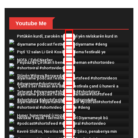
Youtube Me
Pirtûkên kurdî, zarokên nûçêbûyî yên nivîskarên kurd in
diyarname podcast festival3 4 #diyarname #deng
Piştî 12 salan Li Girê Koxê dîsa dema festîvalê ye
NOFA / Eylul Nazlier
Pêşbaziya Çîrokan li benda berheman e#shortsvideo
#shortsviral #shortsvideos
Stûnên Wêjeya Berxwedanê
diyarname podcast festival#shortsfeed #shortsvideos
#diyarname#shortsviral
'Çand li ser mekan ava dibe' Ji festîvala çand û hunerê a
Tetwanê #diyarname#shortsfeed#shortstory
diyarname podcast festival #diyarname#shortsfeed
#shortstory #shortsfestival #shortsyoutube
diyarname# #diyarname#festival# #podcast#shortsfeed
#shortsviral #shortvideo #3deqe #deng
Huner, hunermend û Hozan Dîno
Nivîskar Yaqob Tilermenî beşdarî Diyarnameyê bû
#podcast#shortsfeed #shortsviral #shortsvideo
Kevirê Sîsîfos, Nesrîna Mihemed Şêxo, penaberiya min