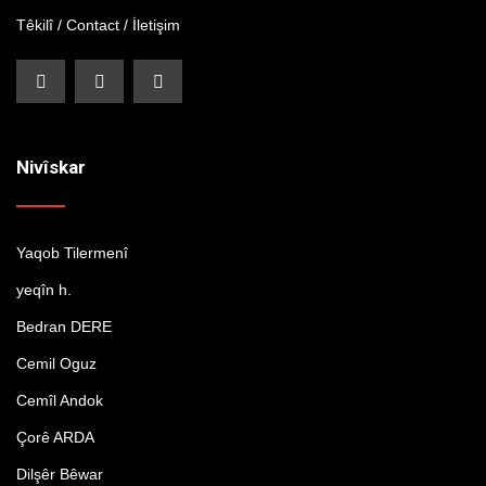
Têkilî / Contact / İletişim
Nivîskar
Yaqob Tilermenî
yeqîn h.
Bedran DERE
Cemil Oguz
Cemîl Andok
Çorê ARDA
Dilşêr Bêwar