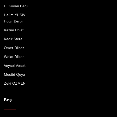
H. Kovan Baqî
Helîm YÛSIV
Hogir Berbir
Kazim Polat
Kadir Stêra
Omer Dilsoz
Welat Dilken
Veysel Vesek
Mesûd Qeya
Zekî OZMEN
Beş