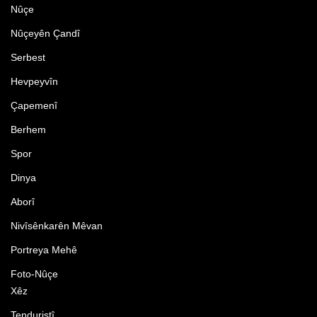
Nûçe
Nûçeyên Çandî
Serbest
Hevpeyvîn
Çapemenî
Berhem
Spor
Dinya
Aborî
Nivîsênkarên Mêvan
Portreya Mehê
Foto-Nûçe
Xêz
Tenduristî