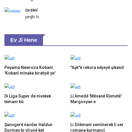
Qirdiktî
yeqîn h.
Ev Jî Hene
Peyama Newroza Kobanî:
"Aşk"ê rekora wêjeyê şikand
'Kobanî mînaka biratiyê ye'
Di Lîga Super de nîvekek
Li Amedê 'Mêvanê Rûmetê'
temam bû
Margosyan e
Şanogerê navdar Haldun
Li Silêmanî semînerek li ser
Dormen bi vîrusê ket
romana kurmancî