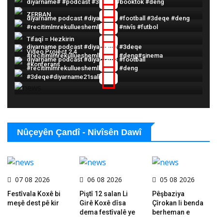
diyarname# #podcast #3deqe #booktok #deng
ZERBAN
diyarname podcast #diyarname #football #3deqe #deng
#recitimlmrekullueshemlkuranit #nivîs #futbol
Tifaqî = Hezkirin
diyarname podcast #diyarname #3deqe
Video Project 2 4
#recitimlmrekullueshemlkuranit #deng#sinema
diyarname podcast #diyarname #football
#konferans
#recitimlmrekullueshemlkuranit #deng
#3deqe#diyarname21salîye
Nûçeyên Çandî - Nivîsên Dawî
07 08 2026
06 08 2026
05 08 2026
Festîvala Koxê bi
Piştî 12 salan Li
Pêşbaziya
meşê dest pê kir
Girê Koxê dîsa
Çîrokan li benda
dema festîvalê ye
berheman e