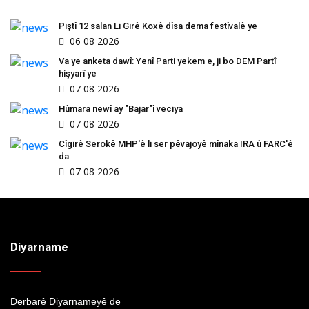
Piştî 12 salan Li Girê Koxê dîsa dema festîvalê ye
06 08 2026
Va ye anketa dawî: Yenî Parti yekem e, ji bo DEM Partî
hişyarî ye
07 08 2026
Hûmara newî ay "Bajar"î veciya
07 08 2026
Cîgirê Serokê MHP'ê li ser pêvajoyê mînaka IRA û FARC'ê
da
07 08 2026
Diyarname
Derbarê Diyarnameyê de