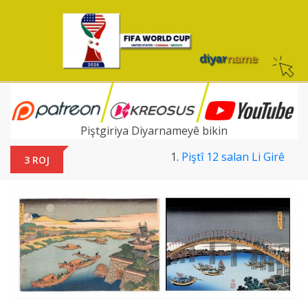
Piştgiriya Diyarnameyê bikin
Piştî 12 salan Li Girê
3 ROJ
Koxê dîsa dema
festîvalê ye
Va ye anketa dawî:
Yenî Parti yekem e, ji
bo DEM Partî hişyarî
ye
Hûmara newî ay
"Bajar"î veciya
Cîgirê Serokê MHP'ê li