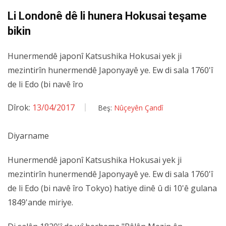
ser pêvajoyê mînaka
Li Londonê dê li hunera Hokusai teşame
IRA û FARC'ê da
bikin
Festîvala Koxê bi meşê
dest pê kir
Hunermendê japonî Katsushika Hokusai yek ji
mezintirîn hunermendê Japonyayê ye. Ew di sala 1760'î
de li Edo (bi navê îro
Dîrok:
13/04/2017
Beş:
Nûçeyên Çandî
Diyarname
Hunermendê japonî Katsushika Hokusai yek ji
mezintirîn hunermendê Japonyayê ye. Ew di sala 1760'î
de li Edo (bi navê îro Tokyo) hatiye dinê û di 10'ê gulana
1849'ande miriye.