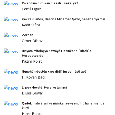
Xwendina pirtûkan bi rastî jî seksî ye?
Cemil Oguz
Kevirê Sîsîfos, Nesrîna Mihemed Şêxo, penaberiya min
Kadir Stêra
Zerban
Omer Dilsoz
Binyata mîtolojiya Kawayê Hesinkar di 'Dîrok' a
Herodotes de
Kazim Polat
Gunehên destên xwe dirijînim ser rûyê avê
H. Kovan Baqî
Li pey Heyatê: Here ku tu naçî
Dilşêr Bêwar
Qadek malwêranî ya nivîskar, rewşenbîr û hunermendên
kurd
Hogir Berbir