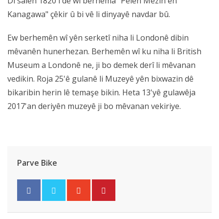
Di salên 1820'î de wî berhema "Pêlên Mezin ên
Kanagawa" çêkir û bi vê li dinyayê navdar bû.
Ew berhemên wî yên serketî niha li Londonê dibin
mêvanên hunerhezan. Berhemên wî ku niha li British
Museum a Londonê ne, ji bo demek derî li mêvanan
vedikin. Roja 25'ê gulanê li Muzeyê yên bixwazin dê
bikaribin herin lê temaşe bikin. Heta 13'yê gulawêja
2017'an deriyên muzeyê ji bo mêvanan vekiriye.
Parve Bike