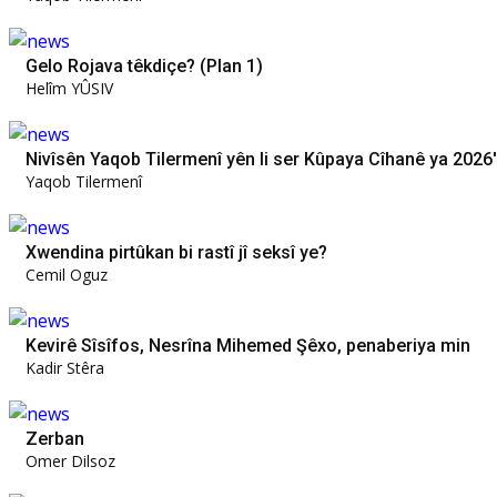
Gelo Rojava têkdiçe? (Plan 1)
Helîm YÛSIV
Nivîsên Yaqob Tilermenî yên li ser Kûpaya Cîhanê ya 2026
Yaqob Tilermenî
Xwendina pirtûkan bi rastî jî seksî ye?
Cemil Oguz
Kevirê Sîsîfos, Nesrîna Mihemed Şêxo, penaberiya min
Kadir Stêra
Zerban
Omer Dilsoz