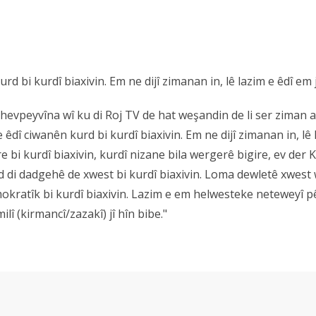
d bi kurdî biaxivin. Em ne dijî zimanan in, lê lazim e êdî em 
vpeyvîna wî ku di Roj TV de hat weşandin de li ser ziman axi
e êdî ciwanên kurd bi kurdî biaxivin. Em ne dijî zimanan in, lê
bi kurdî biaxivin, kurdî nizane bila wergerê bigire, ev der K
d di dadgehê de xwest bi kurdî biaxivin. Loma dewletê xwest
kratîk bi kurdî biaxivin. Lazim e em helwesteke neteweyî pêş 
lî (kirmancî/zazakî) jî hîn bibe."