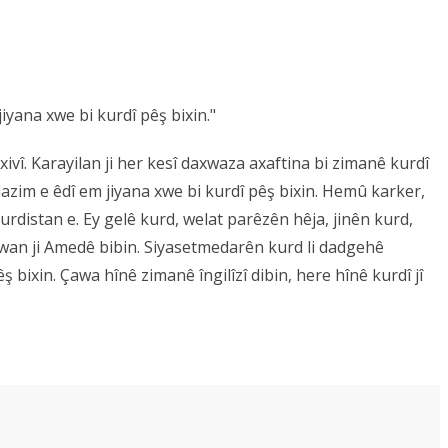
jiyana xwe bi kurdî pêş bixin."
vî. Karayilan ji her kesî daxwaza axaftina bi zimanê kurdî
 lazim e êdî em jiyana xwe bi kurdî pêş bixin. Hemû karker,
urdistan e. Ey gelê kurd, welat parêzên hêja, jinên kurd,
 wan ji Amedê bibin. Siyasetmedarên kurd li dadgehê
bixin. Çawa hînê zimanê îngilîzî dibin, here hînê kurdî jî