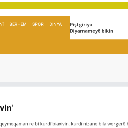
Piştgiriya
NÎ
BERHEM
SPOR
DINYA
Diyarnameyê bikin
 hişyarî ye
C'ê da
vin'
qeymeqaman re bi kurdî biaxivin, kurdî nizane bila wergerê 