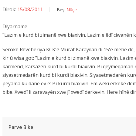
Dîrok:
15/08/2011
Beş:
Nûçe
Diyarname
"Lazım e kurd bi zimanê xwe biaxivin. Lazim e êdî ciwanên kur
Serokê Rêveberiya KCK'ê Murat Karayilan di 15'ê mehê de, he
kir û wisa got: "Lazim e kurd bi zimanê xwe biaxivin. Lazim 
karmend, karsazên kurd bi kurdî biaxivin. Bi qeymeqaman re 
siyasetmedarên kurd bi kurdî biaxivin. Siyasetmedarên kur
peyama ku dane ev e: Bi kurdî biaxivin. Em wekî erkeke demo
bibe. Xwedî li zaravayên xwe jî xwedî derkevin. Here hînê dimi
Parve Bike