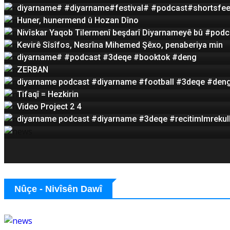
diyarname# #diyarname#festival# #podcast#shortsfee
Huner, hunermend û Hozan Dîno
Nivîskar Yaqob Tilermenî beşdarî Diyarnameyê bû #podc
Kevirê Sîsîfos, Nesrîna Mihemed Şêxo, penaberiya min
diyarname# #podcast #3deqe #booktok #deng
ZERBAN
diyarname podcast #diyarname #football #3deqe #deng 
Tifaqî = Hezkirin
Video Project 2 4
diyarname podcast #diyarname #3deqe #recitimlmreku
Nûçe - Nivîsên Dawî