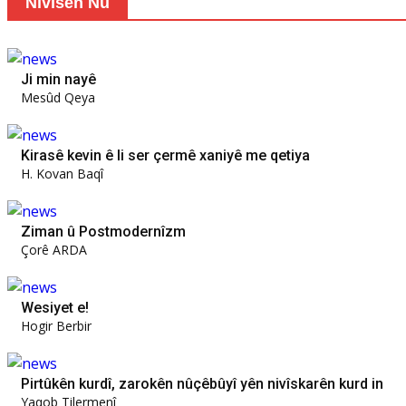
Nivîsên Nû
Ji min nayê
Mesûd Qeya
Kirasê kevin ê li ser çermê xaniyê me qetiya
H. Kovan Baqî
Ziman û Postmodernîzm
Çorê ARDA
Wesiyet e!
Hogir Berbir
Pirtûkên kurdî, zarokên nûçêbûyî yên nivîskarên kurd in
Yaqob Tilermenî