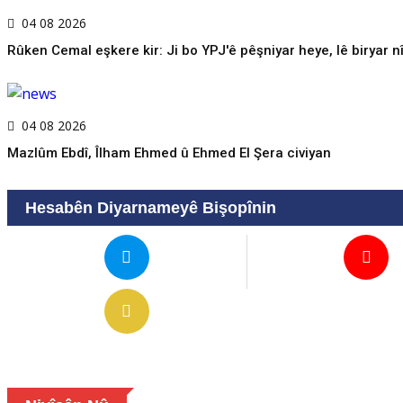
04 08 2026
Rûken Cemal eşkere kir: Ji bo YPJ'ê pêşniyar heye, lê biryar n
04 08 2026
Mazlûm Ebdî, Îlham Ehmed û Ehmed El Şera civiyan
Hesabên Diyarnameyê Bişopînin