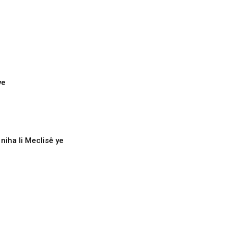
ye
niha li Meclisê ye