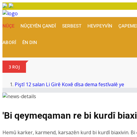
NÛÇE
NÛÇEYÊN ÇANDÎ
SERBEST
HEVPEYVÎN
ÇAPEME
ABORÎ
ÊN DIN
3 ROJ
Piştî 12 salan Li Girê Koxê dîsa dema festîvalê ye
Hûmara newî ay "Bajar"î veciya
Va ye anketa dawî: Yenî Parti yekem e, ji bo DEM Partî
Cîgirê Serokê MHP'ê li ser pêvajoyê mînaka IRA û FAR
'Bi qeymeqaman re bi kurdî biaxi
Festîvala Koxê bi meşê dest pê kir
Hemû karker, karmend, karsazên kurd bi kurdî biaxivin. Bi 