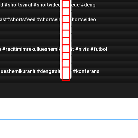
d #shortsviral #shortvideo #3deqe #deng
ast#shortsfeed #shortsviral #shortsvideo
#recitimlmrekullueshemlkuranit #nivîs #futbol
llueshemlkuranit #deng#sinema #konferans