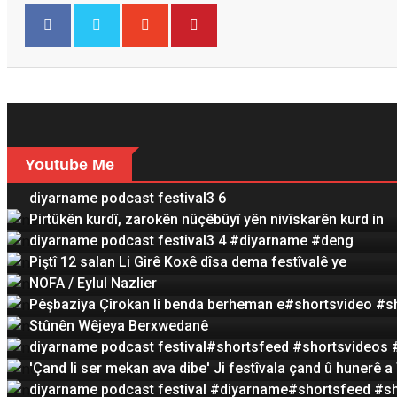
Youtube Me
diyarname podcast festival3 6
Pirtûkên kurdî, zarokên nûçêbûyî yên nivîskarên kurd in
diyarname podcast festival3 4 #diyarname #deng
Piştî 12 salan Li Girê Koxê dîsa dema festîvalê ye
NOFA / Eylul Nazlier
Pêşbaziya Çîrokan li benda berheman e#shortsvideo #sh
Stûnên Wêjeya Berxwedanê
diyarname podcast festival#shortsfeed #shortsvideos 
'Çand li ser mekan ava dibe' Ji festîvala çand û huner
diyarname podcast festival #diyarname#shortsfeed #sh