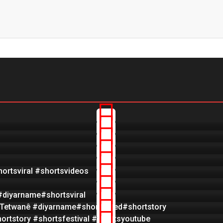
ortsviral #shortsvideos
#diyarname#shortsviral
ê a Tetwanê #diyarname#shortsfeed#shortstory
ortstory #shortsfestival #shortsyoutube