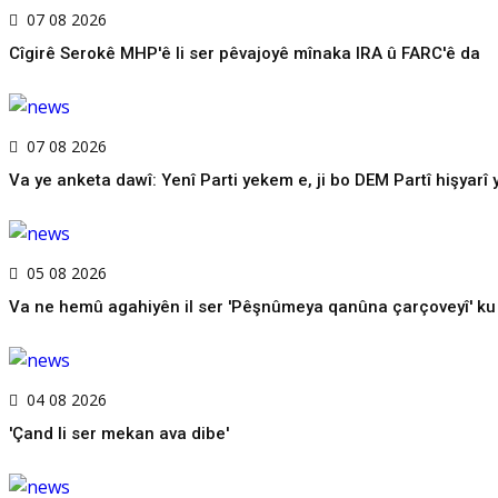
07 08 2026
Cîgirê Serokê MHP'ê li ser pêvajoyê mînaka IRA û FARC'ê da
07 08 2026
Va ye anketa dawî: Yenî Parti yekem e, ji bo DEM Partî hişyarî 
05 08 2026
Va ne hemû agahiyên il ser 'Pêşnûmeya qanûna çarçoveyî' ku 
04 08 2026
'Çand li ser mekan ava dibe'