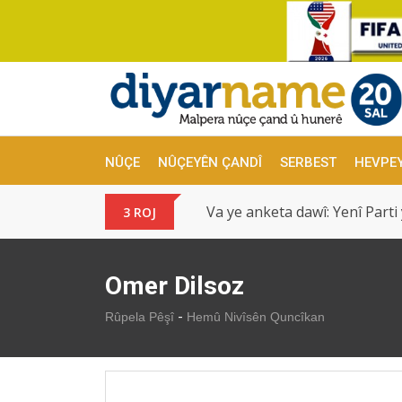
NÛÇE
NÛÇEYÊN ÇANDÎ
SERBEST
HEVPE
Va ye anketa dawî: Yenî Parti
3 ROJ
Omer Dilsoz
-
Rûpela Pêşî
Hemû Nivîsên Quncîkan