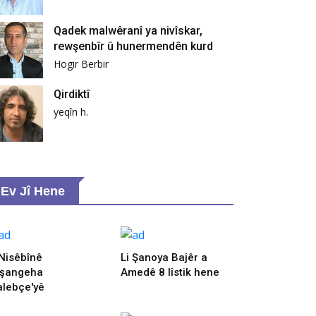
Qadek malwêranî ya nivîskar,
rewşenbîr û hunermendên kurd
Hogir Berbir
Qirdiktî
yeqîn h.
Ev Jî Hene
 Nisêbînê
Li Şanoya Bajêr a
şangeha
Amedê 8 lîstik hene
alebçe'yê