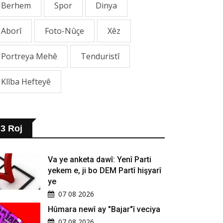
Berhem
Spor
Dinya
Aborî
Foto-Nûçe
Xêz
Portreya Mehê
Tenduristî
Klîba Hefteyê
3 Roj
Va ye anketa dawî: Yenî Parti
yekem e, ji bo DEM Partî hişyarî
ye
07 08 2026
Hûmara newî ay "Bajar"î veciya
07 08 2026