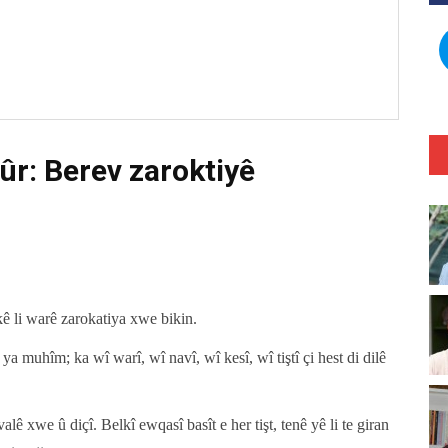
ûr: Berev zaroktiyê
ê li warê zarokatiya xwe bikin.
 ya muhîm; ka wî warî, wî navî, wî kesî, wî tiştî çi hest di dilê
lê xwe û diçî. Belkî ewqasî basît e her tişt, tenê yê li te giran