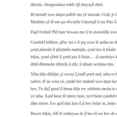
dikotin. Dengvedana robêr tijî dinyayê dibû.
Bi hemdê xwe diajot şofêrê me yê navsale. Gotî, ji G
Marûfan çû lê em çar rêwiyên Gûzereşê li ser Pira Z
Paşê Erefatê Pîrî hate hewara me û bi otomobîla xw
Gundekî bifikire, pênc tax e û şeş ocax lê aniha ne d
çend pîremêr û pîrejinên malnişîn, çend kes û kûsên
bikin, çend çêlek û çend pez û bizin… -û zaroktiya ku
dibû dîmeneke diltezîn û dûr, û dihate serdana min.
Niha hûn dibêjin, çi xweş! Çendî çend mal, niha ro 
nalive, lê ne wisa ye, çimkî her malekê xwe daye k
hev. Tu diçî gund û hema bêje ew selebeta mezin te 
ye niha. Xanî hene lê mirov tune, zevî hene çandinî t
dibe mirov. Ew qasî kito kito û ji hev belav in, heke 
Bawer bikin, êdî di xutbeyan de jî kes bi ser hev de 