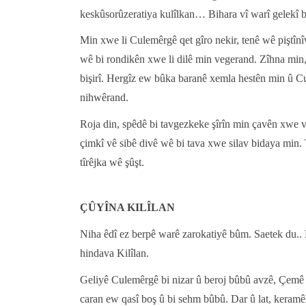
keskûsorûzeratiya kulîlkan… Bihara vî warî gelekî 
Min xwe li Culemêrgê qet gîro nekir, tenê wê piştînîv
wê bi rondikên xwe li dilê min vegerand. Zîhna min, 
bişirî. Hergîz ew bûka baranê xemla hestên min û C
nihwêrand.
Roja din, spêdê bi tavgezkeke şîrîn min çavên xwe v
çimkî vê sibê divê wê bi tava xwe silav bidaya min. 
tîrêjka wê şûşt.
ÇÛYÎNA KILÎLAN
Niha êdî ez berpê warê zarokatiyê bûm. Saetek du.. H
hindava Kilîlan.
Geliyê Culemêrgê bi nizar û beroj bûbû avzê, Çemê Zê
caran ew qasî boş û bi sehm bûbû. Dar û lat, keramên