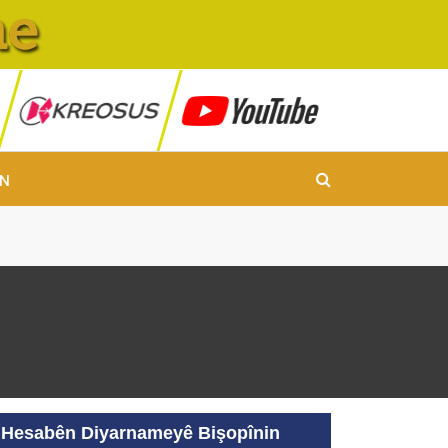
IN
Hesabên Diyarnameyê Bişopînin