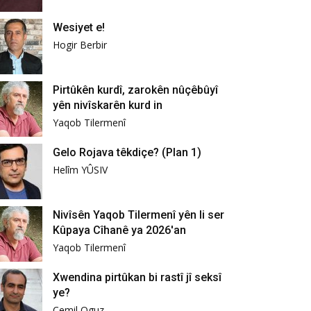
Wesiyet e!
Hogir Berbir
Pirtûkên kurdî, zarokên nûçêbûyî
yên nivîskarên kurd in
Yaqob Tilermenî
Gelo Rojava têkdiçe? (Plan 1)
Helîm YÛSIV
Nivîsên Yaqob Tilermenî yên li ser
Kûpaya Cîhanê ya 2026'an
Yaqob Tilermenî
Xwendina pirtûkan bi rastî jî seksî
ye?
Cemil Oguz