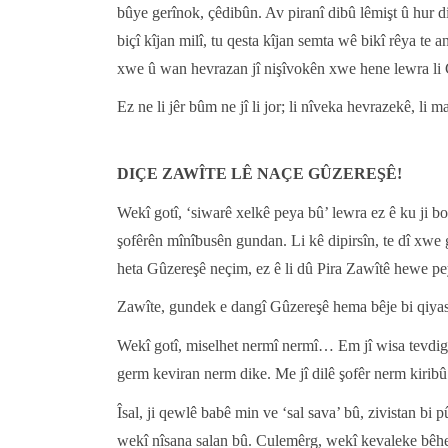
bûye gerînok, çêdibûn. Av piranî dibû lêmişt û hur 
biçî kîjan milî, tu qesta kîjan semta wê bikî rêya te 
xwe û wan hevrazan jî nişîvokên xwe hene lewra li Cu
Ez ne li jêr bûm ne jî li jor; li nîveka hevrazekê, li
DIÇE ZAWÎTE LÊ NAÇE GÛZEREŞÊ!
Wekî gotî, ‘siwarê xelkê peya bû’ lewra ez ê ku ji
şofêrên mînîbusên gundan. Li kê dipirsîn, te dî xwe gir
heta Gûzereşê neçim, ez ê li dû Pira Zawîtê hewe p
Zawîte, gundek e dangî Gûzereşê hema bêje bi qiyasa
Wekî gotî, miselhet nermî nermî… Em jî wisa tevdiger
germ keviran nerm dike. Me jî dilê şofêr nerm kiribû
Îsal, ji qewlê babê min ve ‘sal sava’ bû, zivistan bi p
wekî nîsana salan bû. Culemêrg, wekî kevaleke bêhe