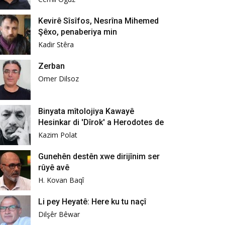
Kevirê Sîsîfos, Nesrîna Mihemed
Şêxo, penaberiya min
Kadir Stêra
Zerban
Omer Dilsoz
Binyata mîtolojiya Kawayê
Hesinkar di 'Dîrok' a Herodotes de
Kazim Polat
Gunehên destên xwe dirijînim ser
rûyê avê
H. Kovan Baqî
Li pey Heyatê: Here ku tu naçî
Dilşêr Bêwar