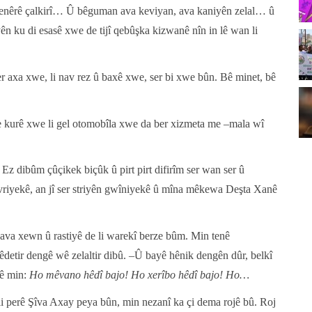
penêrê çalkirî… Û bêguman ava keviyan, ava kaniyên zelal… û
yên ku di esasê xwe de tijî qebûşka kizwanê nîn in lê wan li
ser axa xwe, li nav rez û baxê xwe, ser bi xwe bûn. Bê minet, bê
 kurê xwe li gel otomobîla xwe da ber xizmeta me –mala wî
 Ez dibûm çûçikek biçûk û pirt pirt difirîm ser wan ser û
 tevriyekê, an jî ser striyên gwîniyekê û mîna mêkewa Deşta Xanê
ava xewn û rastiyê de li warekî berze bûm. Min tenê
êdetir dengê wê zelaltir dibû. –Û bayê hênik dengên dûr, belkî
hê min:
Ho mêvano hêdî bajo! Ho xerîbo hêdî bajo! Ho…
li perê Şîva Axay peya bûn, min nezanî ka çi dema rojê bû. Roj