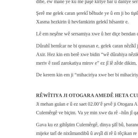
dibe, ew mane ye ku me paşê kiriye bar û daniye ser
Şerê me gelek caran şerekî bêhude ye û em ji bo tiştên
Xasma hezkirin û hevfamkirin gelekî hêsantir e.
Lê em neşêne wê sersamiya xwe û her diçe bendan d
Dûrahî hemîcar ne bi qonaxan e, gelek caran nêzîkî jî
Axir. Hez kin em berê xwe bidin “wê dûrahiya nêz
meriv ê rastî zarokatiya mirov e” ez jî lê zêde dikim,
De kerem kin em ji “mihaciriya xwe ber bi mihaciriy
RÊWÎTIYA JI OTOGARA AMEDÊ HETA C
Ji mehan gulan e û ez saet 02.00’ê şevê ji Otogara A
Culemêrgê ve biçim. Va ye min xwe da rê –hûn jî qay
Gava ku ez gihîştim Culemêrgê, dinya şilî bû, baran
mijeke tarî de nixûmandibû û avşîl di rê û rêçikan re 