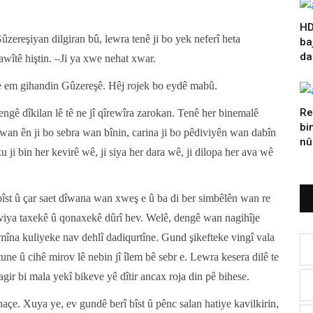
HD
ûzereşiyan dilgiran bû, lewra tenê ji bo yek neferî heta
ba
da
awîtê hiştin. –Ji ya xwe nehat xwar.
e em gihandin Gûzereşê. Hêj rojek bo eydê mabû.
Re
engê dîkilan lê tê ne jî qîrewîra zarokan. Tenê her binemalê
bi
 wan ên ji bo sebra wan bînin, carina ji bo pêdiviyên wan dabîn
nû
 ji bin her kevirê wê, ji siya her dara wê, ji dilopa her ava wê
bîst û çar saet dîwana wan xweş e û ba di ber simbêlên wan re
eviya taxekê û qonaxekê dûrî hev. Welê, dengê wan nagihîje
mîna kuliyeke nav dehlî dadiqurtîne. Gund şikefteke vingî vala
une û cihê mirov lê nebin jî îlem bê sebr e. Lewra kesera dilê te
agir bi mala yekî bikeve yê dîtir ancax roja din pê bihese.
naçe. Xuya ye, ev gundê berî bîst û pênc salan hatiye kavilkirin,