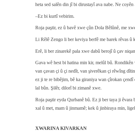
heta sed salên din jî bi dirustayî ava nabe. Ne c
–Ez bi kurtî vebirim.
Roja paştir, ez û bavê xwe çûn Dola Bêlûnê, me xw
Li Rêlê Zengo li ber keviya berfê me barek rêvas û
Erê, li ber zinarekê pala xwe dabû berojî û çav niqa
Gava wê hest bi hatina min kir, melûl bû. Rondikên w
van çavan çi û çi nedît, van şiverêkan çi rêwîng dîti
ez ji te re bibêjim, bê ka giraniya wan çîrokan çendî 
lal bûn. Şilêr, dilorî bi zimanê xwe.
Roja paştir eyda Qurbanê bû. Ez ji ber taya ji êvara 
xal û met, mam û jinmamê; kek û jinbiraya min, lig
XWARINA KIVARKAN