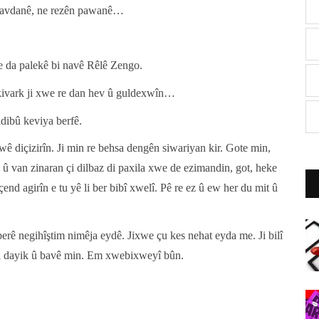
oyên avdanê, ne rezên pawanê…
e da palekê bi navê Rêlê Zengo.
 kivark ji xwe re dan hev û guldexwîn…
ndibû keviya berfê.
ê diçizirîn. Ji min re behsa dengên siwariyan kir. Gote min,
n û van zinaran çi dilbaz di paxila xwe de ezimandin, got, heke
çend agirîn e tu yê li ber bibî xwelî. Pê re ez û ew her du mit û
berê negihîştim nimêja eydê. Jixwe çu kes nehat eyda me. Ji bilî
el dayik û bavê min. Em xwebixweyî bûn.