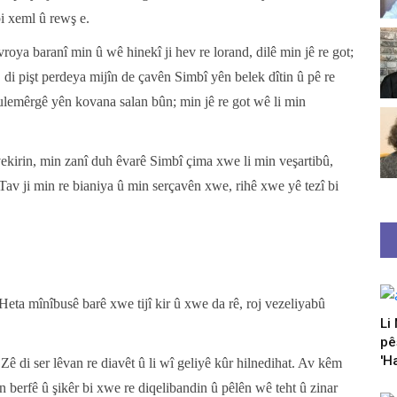
bi xeml û rewş e.
roya baranî min û wê hinekî ji hev re lorand, dilê min jê re got;
di pişt perdeya mijîn de çavên Simbî yên belek dîtin û pê re
ulemêrgê yên kovana salan bûn; min jê re got wê li min
ekirin, min zanî duh êvarê Simbî çima xwe li min veşartibû,
Tav ji min re bianiya û min serçavên xwe, rihê xwe yê tezî bi
eta mînîbusê barê xwe tijî kir û xwe da rê, roj vezeliyabû
Li
pê
'H
 di ser lêvan re diavêt û li wî geliyê kûr hilnedihat. Av kêm
 berfê û şikêr bi xwe re diqelibandin û pêlên wê teht û zinar