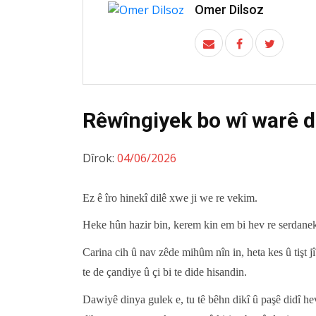
Omer Dilsoz
Rêwîngiyek bo wî warê d
Dîrok:
04/06/2026
Ez ê îro hinekî dilê xwe ji we re vekim.
Heke hûn hazir bin, kerem kin em bi hev re serdanek
Carina cih û nav zêde mihûm nîn in, heta kes û tişt jî
te de çandiye û çi bi te dide hisandin.
Dawiyê dinya gulek e, tu tê bêhn dikî û paşê didî heva