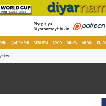
Piştgiriya
Diyarnameyê bikin
YVÎN
ÇAPEMENÎ
BERHEM
SPOR
DINYA
ABORÎ
ÊN D
 yekem e, ji bo DEM Partî hişyarî ye