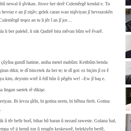
dibû newal û şîvikan. Jixwe her derê Culemêrgê kendal e. Tu
an hevraz e an jî nişîv; gelek caran wan nişîviyan jî hevrazokên
lemêrgê teqez an tu li jêr î an jî jor…
 mala li ber palekê, li nik Qadirê bira mêvan bûm wê êvarê.
 bo çûyîna gundî hatime, aniha metel mabûm: Ketibûm benda
an dikir, te dî hincetek da ber te; te dî got: ez biçim jî ez ê
eya kim, deynim wirê û êdî hûn û pêgên we! –Ew jî baş e.
 lingan saetek rê dikişe.
iyan. Bi levza şîrîn, bi gotina nerm, bi bêhna fireh. Gotina
.
ûk û têr befir borî, bihar bû baran û nezanî raweste. Gulana îsal,
mpa yê ji hemû ton û rengên keskesorê, belekiyên berfê,