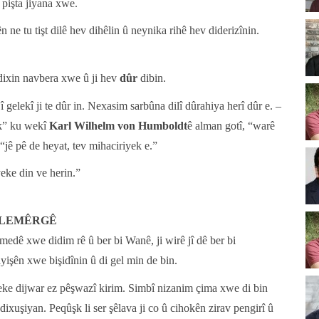
 pişta jiyana xwe.
 ne tu tişt dilê hev dihêlin û neynika rihê hev diderizînin.
ixin navbera xwe û ji hev
dûr
dibin.
 gelekî ji te dûr in. Nexasim sarbûna dilî dûrahiya herî dûr e. –
ik” ku wekî
Karl Wilhelm von Humboldt
ê alman gotî, “warê
 “jê pê de heyat, tev mihaciriyek e.”
eke din ve herin.”
ULEMÊRGÊ
medê xwe didim rê û ber bi Wanê, ji wirê jî dê ber bi
işên xwe bişidînin û di gel min de bin.
eke dijwar ez pêşwazî kirim. Simbî nizanim çima xwe di bin
dixuşiyan. Peqûşk li ser şêlava ji co û cihokên zirav pengirî û