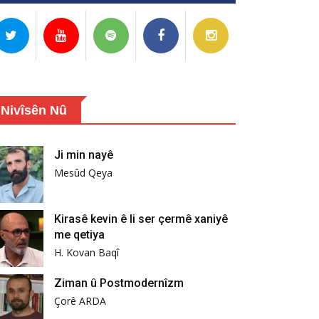
Nivîsên Nû
Ji min nayê
Mesûd Qeya
Kirasê kevin ê li ser çermê xaniyê
me qetiya
H. Kovan Baqî
Ziman û Postmodernîzm
Çorê ARDA