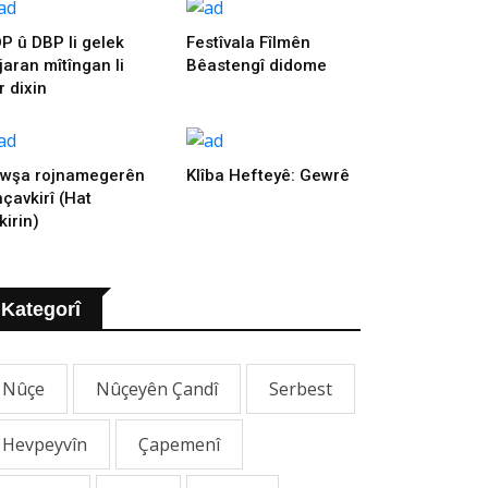
P û DBP li gelek
Festîvala Fîlmên
jaran mîtîngan li
Bêastengî didome
r dixin
wşa rojnamegerên
Klîba Hefteyê: Gewrê
nçavkirî (Hat
kirin)
Kategorî
Nûçe
Nûçeyên Çandî
Serbest
Hevpeyvîn
Çapemenî