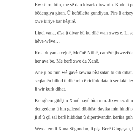
Ew sê roj bûn, me sê dan kivark dixwarin. Kade û 
bêdengiya giran. Û keftûlefta gundiyan. Pirs û arîşe
xwe kiriye bar hêştirê.
Ligel vana, dîsa jî diyar bû ku dilê wan xweş e. Li 
hêve-wêve…
Roja duyan a cejnê, Metînê Nûhê, camêrê jixwezêde
her ava be. Me berê xwe da Xanê.
Ahe ji bo min wê gavê xewna bîst salan bi cih dihat.
seqlanên bilind û dilê min ê ricifok datanî ser takê
li wir kurk dihat.
Kengî em gihîştin Xanê nayê bîra min. Jixwe ez di n
dengedeng û hin galegal dibihîst; dayika min hindî p
ji sî û çil sal berê hildidan û dipertivandin kerika gu
Wexta em li Xana Sêgundan, li pişt Berê Gingaşan, 