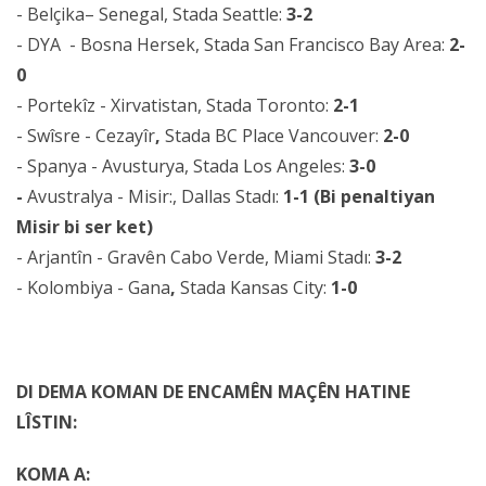
- Belçika– Senegal, Stada Seattle:
3-2
- DYA - Bosna Hersek, Stada San Francisco Bay Area:
2-
0
- Portekîz - Xirvatistan, Stada Toronto:
2-1
- Swîsre - Cezayîr
,
Stada BC Place Vancouver:
2-0
- Spanya - Avusturya, Stada Los Angeles:
3-0
-
Avustralya - Misir:, Dallas Stadı:
1-1 (Bi penaltiyan
Misir bi ser ket)
- Arjantîn - Gravên Cabo Verde, Miami Stadı:
3-2
- Kolombiya - Gana
,
Stada Kansas City:
1-0
DI DEMA KOMAN DE ENCAMÊN MAÇÊN HATINE
LÎSTIN:
KOMA A: