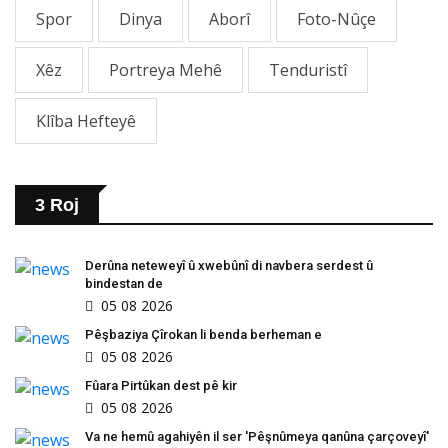
Spor
Dinya
Aborî
Foto-Nûçe
Xêz
Portreya Mehê
Tenduristî
Klîba Hefteyê
3 Roj
Derûna neteweyî û xwebûnî di navbera serdest û
bindestan de
05 08 2026
Pêşbaziya Çîrokan li benda berheman e
05 08 2026
Fûara Pirtûkan dest pê kir
05 08 2026
Va ne hemû agahiyên il ser 'Pêşnûmeya qanûna çarçoveyî'