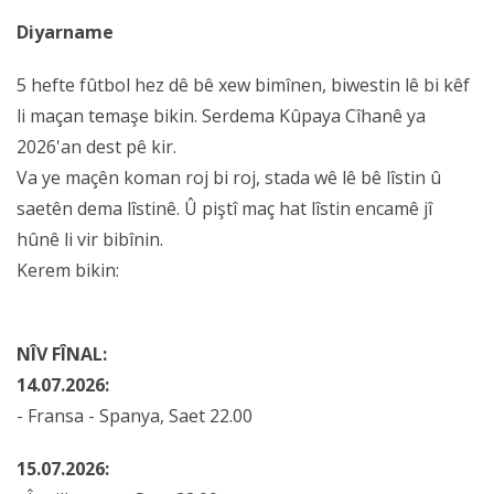
qanûna çarçoveyî' ku
Diyarname
niha li Meclisê ye
Serokê Juriyê Dervîş
5 hefte fûtbol hez dê bê xew bimînen, biwestin lê bi kêf
Zaîm e
li maçan temaşe bikin. Serdema Kûpaya Cîhanê ya
2026'an dest pê kir.
Va ye maçên koman roj bi roj, stada wê lê bê lîstin û
saetên dema lîstinê. Û piştî maç hat lîstin encamê jî
hûnê li vir bibînin.
Kerem bikin:
NÎV FÎNAL:
14.07.2026:
- Fransa - Spanya, Saet 22.00
15.07.2026: