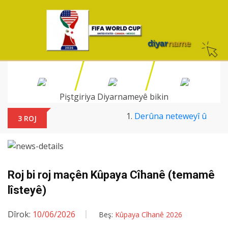
Piştgiriya Diyarnameyê bikin
Derûna neteweyî û
3 ROJ
xwebûnî di navbera
serdest û bindestan
de
Pêşbaziya Çîrokan li
Roj bi roj maçên Kûpaya Cîhanê (temamê
benda berheman e
Fûara Pirtûkan dest
lîsteyê)
pê kir
Va ne hemû agahiyên
Dîrok:
10/06/2026
Beş:
Kûpaya Cîhanê 2026
il ser 'Pêşnûmeya