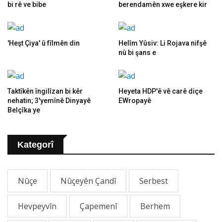
bi rê ve bibe
berendamên xwe eşkere kir
'Heşt Çiya' û fîlmên din
Helîm Yûsiv: Li Rojava nifşê
nû bi şans e
Taktîkên îngilîzan bi kêr
Heyeta HDP'ê vê carê diçe
nehatin; 3'yemînê Dinyayê
EWropayê
Belçîka ye
Kategorî
Nûçe
Nûçeyên Çandî
Serbest
Hevpeyvîn
Çapemenî
Berhem