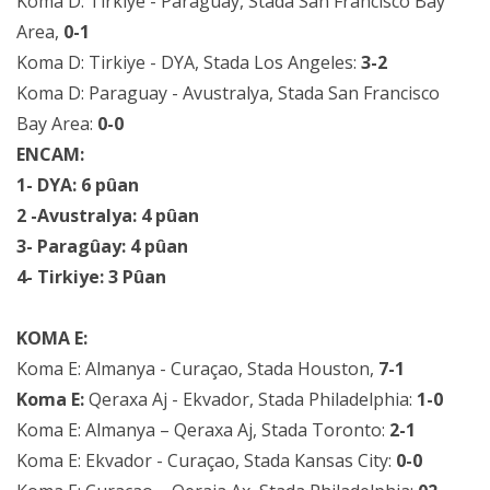
Koma D: Tirkiye - Paraguay, Stada San Francisco Bay
Area,
0-1
Koma D: Tirkiye - DYA, Stada Los Angeles:
3-2
Koma D: Paraguay - Avustralya, Stada San Francisco
Bay Area:
0-0
ENCAM:
1- DYA: 6 pûan
2 -Avustralya: 4 pûan
3- Paragûay: 4 pûan
4- Tirkiye: 3 Pûan
KOMA E:
Koma E: Almanya - Curaçao, Stada Houston,
7-1
Koma E:
Qeraxa Aj - Ekvador, Stada Philadelphia:
1-0
Koma E: Almanya – Qeraxa Aj, Stada Toronto:
2-1
Koma E: Ekvador - Curaçao, Stada Kansas City:
0-0