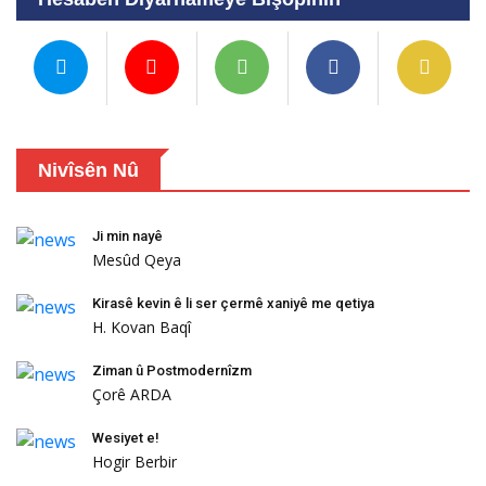
Nivîsên Nû
Ji min nayê
Mesûd Qeya
Kirasê kevin ê li ser çermê xaniyê me qetiya
H. Kovan Baqî
Ziman û Postmodernîzm
Çorê ARDA
Wesiyet e!
Hogir Berbir