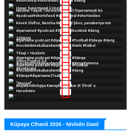
#shortsviral #shortvideo #3deqe #deng
Huner, hunermend û Hozan Dîno
Nivîskar Yaqob Tilermenî beşdarî Diyarnameyê bû
#podcast#shortsfeed #shortsviral #shortsvideo
Kevirê Sîsîfos, Nesrîna Mihemed Şêxo, penaberiya min
diyarname# #podcast #3deqe #booktok #deng
ZERBAN
diyarname podcast #diyarname #football #3deqe #deng
#recitimlmrekullueshemlkuranit #nivîs #futbol
Tifaqî = Hezkirin
diyarname podcast #diyarname #3deqe
Video Project 2 4
#recitimlmrekullueshemlkuranit #deng#sinema
diyarname podcast #diyarname #football
#konferans
#recitimlmrekullueshemlkuranit #deng
#3deqe#diyarname21salîye
"Mazgal"
Binyata mîtolojiya Kawayê Hesinkar di 'Dîrok' a
Herodotes
Kûpaya Cîhanê 2026 - Nivîsên Dawî