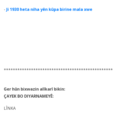
-
Ji 1930 heta niha yên kûpa birine mala xwe
************************************************
Ger hûn bixwazin alîkarî bikin:
ÇAYEK BO DIYARNAMEYÊ:
LÎNKA