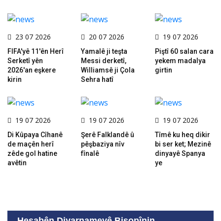
23 07 2026
20 07 2026
19 07 2026
FIFA'yê 11'ên Herî
Yamalê ji teşta
Piştî 60 salan cara
Serketî yên
Messi derketî,
yekem madalya
2026'an eşkere
Williamsê ji Çola
girtin
kirin
Sehra hatî
19 07 2026
19 07 2026
19 07 2026
Di Kûpaya Cîhanê
Şerê Falklandê û
Tîmê ku heq dikir
de maçên herî
pêşbaziya nîv
bi ser ket; Mezinê
zêde gol hatine
fînalê
dinyayê Spanya
avêtin
ye
Hesabên Diyarnameyê Bişopînin