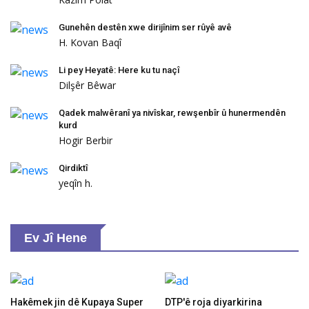
Gunehên destên xwe dirijînim ser rûyê avê
H. Kovan Baqî
Li pey Heyatê: Here ku tu naçî
Dilşêr Bêwar
Qadek malwêranî ya nivîskar, rewşenbîr û hunermendên
kurd
Hogir Berbir
Qirdiktî
yeqîn h.
Ev Jî Hene
Hakêmek jin dê Kupaya Super
DTP'ê roja diyarkirina