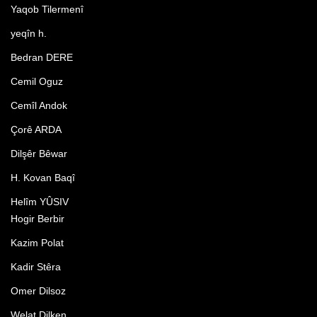
Yaqob Tilermenî
yeqîn h.
Bedran DERE
Cemil Oguz
Cemîl Andok
Çorê ARDA
Dilşêr Bêwar
H. Kovan Baqî
Helîm YÛSIV
Hogir Berbir
Kazim Polat
Kadir Stêra
Omer Dilsoz
Welat Dilken