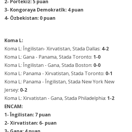
2- Portekiz: 5 puan
3- Kongoraya Demokratîk: 4 puan
4- Özbekistan: 0 puan
Koma L:
Koma L: Îngilistan- Xirvatistan, Stada Dallas:
4-2
Koma L: Gana - Panama, Stada Toronto:
1-0
Koma L: Îngilistan - Gana, Stada Boston:
0-0
Koma L: Panama - Xirvatistan, Stada Toronto:
0-1
Koma L: Panama - Îngilistan, Stada New York New
Jersey:
0-2
Koma L: Xirvatistan - Gana, Stada Philadelphia:
1-2
ENCAM:
1- Îngilistan: 7 puan
2- Xirvatistan: 6- puan
3- Gana: 4 puan