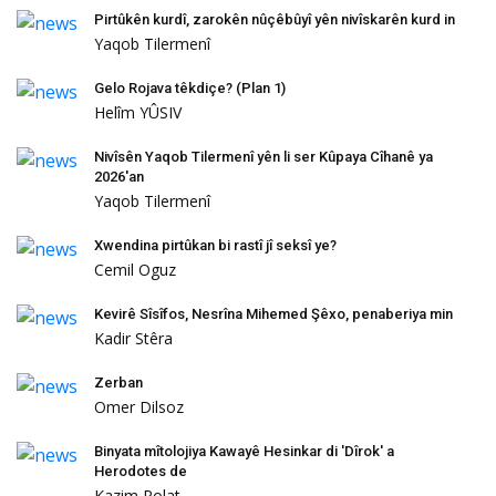
Pirtûkên kurdî, zarokên nûçêbûyî yên nivîskarên kurd in
Yaqob Tilermenî
Gelo Rojava têkdiçe? (Plan 1)
Helîm YÛSIV
Nivîsên Yaqob Tilermenî yên li ser Kûpaya Cîhanê ya
2026'an
Yaqob Tilermenî
Xwendina pirtûkan bi rastî jî seksî ye?
Cemil Oguz
Kevirê Sîsîfos, Nesrîna Mihemed Şêxo, penaberiya min
Kadir Stêra
Zerban
Omer Dilsoz
Binyata mîtolojiya Kawayê Hesinkar di 'Dîrok' a
Herodotes de
Kazim Polat