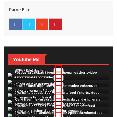
Parve Bike
Youtube Me
NOFA / Eylul Nazlier
Pêşbaziya Çîrokan li benda berheman e#shortsvideo
#shortsviral #shortsvideos
Stûnên Wêjeya Berxwedanê
Pirtûkên kurdî diçin Tetwanê#shortsvideo #shortsviral
#shortsdiyarname# #podcast
diyarname podcast festival#shortsfeed #shortsvideos
#diyarname#shortsviral
'Çand li ser mekan ava dibe' Ji festîvala çand û hunerê a
Tetwanê #diyarname#shortsfeed#shortstory
diyarname podcast festival #diyarname#shortsfeed
#shortstory #shortsfestival #shortsyoutube
diyarname# #diyarname#festival# #podcast#shortsfeed