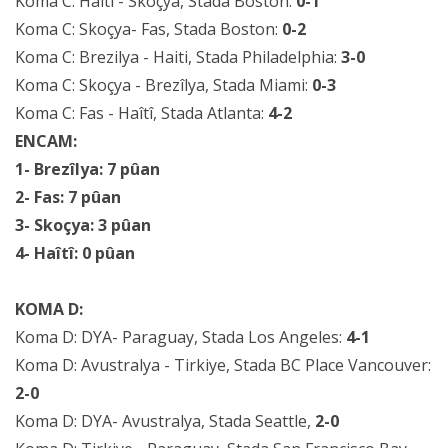
Koma C: Haîtî - Skoçya, Stada Boston:
0-1
Koma C: Skoçya- Fas, Stada Boston:
0-2
Koma C: Brezilya - Haiti, Stada Philadelphia:
3-0
Koma C: Skoçya - Brezîlya, Stada Miami:
0-3
Koma C: Fas - Haîtî, Stada Atlanta:
4-2
ENCAM:
1- Brezîlya: 7 pûan
2- Fas: 7 pûan
3- Skoçya: 3 pûan
4- Haîtî: 0 pûan
KOMA D:
Koma D: DYA- Paraguay, Stada Los Angeles:
4-1
Koma D: Avustralya - Tirkiye, Stada BC Place Vancouver:
2-0
Koma D: DYA- Avustralya, Stada Seattle,
2-0