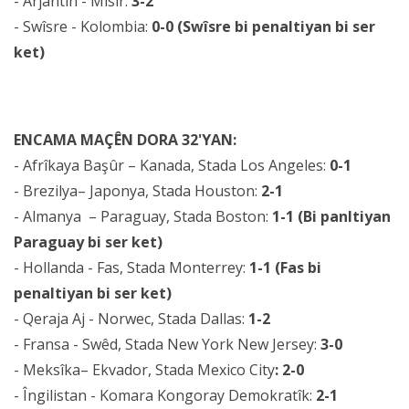
- Arjantîn - Misir:
3-2
- Swîsre - Kolombia:
0-0 (Swîsre bi penaltiyan bi ser
ket)
ENCAMA MAÇÊN DORA 32'YAN:
- Afrîkaya Başûr – Kanada, Stada Los Angeles:
0-1
- Brezilya– Japonya, Stada Houston:
2-1
- Almanya – Paraguay, Stada Boston:
1-1 (Bi panltiyan
Paraguay bi ser ket)
- Hollanda - Fas, Stada Monterrey:
1-1 (Fas bi
penaltiyan bi ser ket)
- Qeraja Aj - Norwec, Stada Dallas:
1-2
- Fransa - Swêd, Stada New York New Jersey:
3-0
- Meksîka– Ekvador, Stada Mexico City
: 2-0
- Îngilistan - Komara Kongoray Demokratîk:
2-1