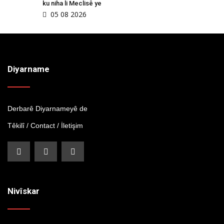
ku niha li Meclisê ye
05 08 2026
Diyarname
Derbarê Diyarnameyê de
Têkilî / Contact / İletişim
Nivîskar