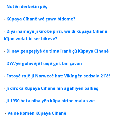
-
Notên derketin pêş
-
Kûpaya Cîhanê wê çawa bidome?
-
Diyarnameyê ji Grokê pirsî, wê di Kûpaya Cîhanê
kîjan welat bi ser bikeve?
-
Di nav gengeşiyê de tîma Îranê çû Kûpaya Cîhanê
-
DYA'yê golavêjê Iraqê girt bin çavan
-
Fotoyê rojê ji Norwecê hat: Vîkîngên sedsala 21'ê!
-
Ji dîroka Kûpaya Cîhanê hin agahiyên balkêş
-
Ji 1930 heta niha yên kûpa birine mala xwe
-
Va ne komên Kûpaya Cîhanê