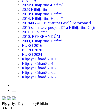
Covit-19
2024: Hilbijartina-Herêmî
2023 Hilbijartin
2019: Hilbijartina Herêmî
2014: Hilbijartina Herêmî
2018-06-24: Hilbijartina Giştî û Serokomarî
2015-sermawez-pusper: Dîsa Hilbijartina Giştî
2011, Hilbijartin
2010, REFERANDÛM
2009, Hilbijartina Herêmî
EURO 2016
EURO 2020
EURO 2024
Kûpaya Cîhanê 2010
Kûpaya Cîhanê 2014
Kûpaya Cîhanê 2018
Kûpaya Cîhanê 2022
Kûpaya Cîhanê 2026
Piştgiriya Diyarnameyê bikin
3 ROJ