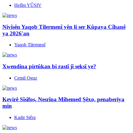
Helîm YÛSIV
Nivîsên Yaqob Tilermenî yên li ser Kûpaya Cîhanê
ya 2026'an
Yaqob Tilermenî
Xwendina pirtûkan bi rastî jî seksî ye?
Cemil Oguz
Kevirê Sîsîfos, Nesrîna Mihemed Şêxo, penaberiya
min
Kadir Stêra