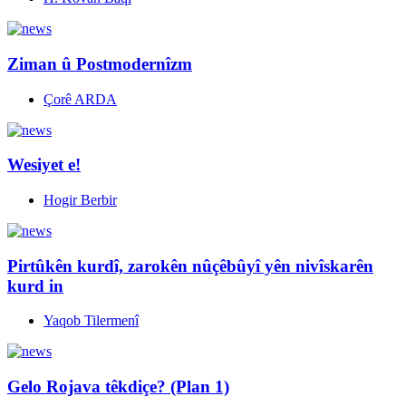
Ziman û Postmodernîzm
Çorê ARDA
Wesiyet e!
Hogir Berbir
Pirtûkên kurdî, zarokên nûçêbûyî yên nivîskarên
kurd in
Yaqob Tilermenî
Gelo Rojava têkdiçe? (Plan 1)