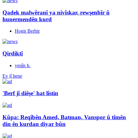
Qadek malwêranî ya nivîskar, rewşenbîr û
hunermendên kurd
Hogir Berbir
Qirdiktî
yeqîn h.
Ev jî hene
'Berf jî diêşe' hat lîstin
Kûpa: Reqîbên Amed, Batman, Vanspor û tîmên
din ên kurdan diyar bûn