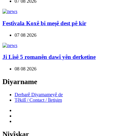
07 08 2026
Festîvala Koxê bi meşê dest pê kir
07 08 2026
Ji Lîsê 5 romanên dawî yên derketine
08 08 2026
Diyarname
Derbarê Diyarnameyê de
Têkilî / Contact / İletişim
Nivîskar