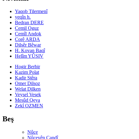
Yaqob Tilermenî
yeqîn h.
Bedran DERE
Cemil Oguz
Cemîl Andok
Çorê ARDA
Dilşêr Bêwar
H. Kovan Baqî
Helîm YÛSIV
Hogir Berbir
Kazim Polat
Kadir Stêra
Omer Dilsoz
Welat Dilken
Veysel Vesek
Mesûd Qeya
Zekî OZMEN
Beş
Nûçe
Nûçeyên Çandî