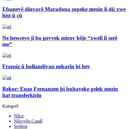
Efsaneyê dinyayê Maradona şopeke mezin li dû xwe
hişt û çû
Ne hewceye ji bo peyvek mirov bêje “xwelî li serê
me”
Fransiz û hollandiyan nekarîn bi hev
Rekor: Enzo Fernanzen bi buhayeke gelek mezin
hat transferkirin
Kategorî
Nûçe
Nûçeyên Çandî
Serbest