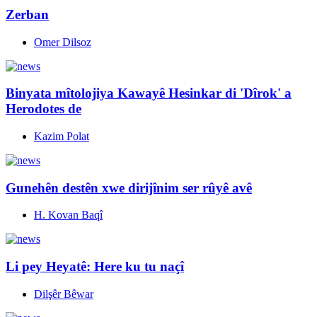
Zerban
Omer Dilsoz
Binyata mîtolojiya Kawayê Hesinkar di 'Dîrok' a
Herodotes de
Kazim Polat
Gunehên destên xwe dirijînim ser rûyê avê
H. Kovan Baqî
Li pey Heyatê: Here ku tu naçî
Dilşêr Bêwar