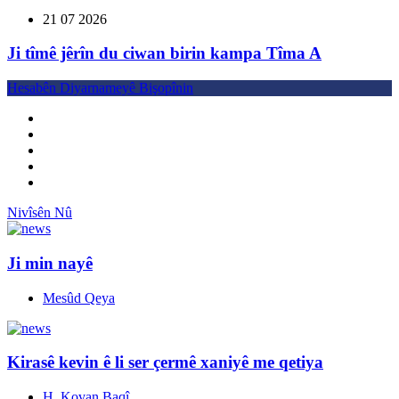
21 07 2026
Ji tîmê jêrîn du ciwan birin kampa Tîma A
Hesabên Diyarnameyê Bişopînin
Nivîsên Nû
Ji min nayê
Mesûd Qeya
Kirasê kevin ê li ser çermê xaniyê me qetiya
H. Kovan Baqî