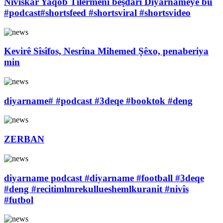
Nivîskar Yaqob Tilermenî beşdarî Diyarnameyê bû
#podcast#shortsfeed #shortsviral #shortsvideo
Kevirê Sîsîfos, Nesrîna Mihemed Şêxo, penaberiya
min
diyarname# #podcast #3deqe #booktok #deng
ZERBAN
diyarname podcast #diyarname #football #3deqe
#deng #recitimlmrekullueshemlkuranit #nivîs
#futbol