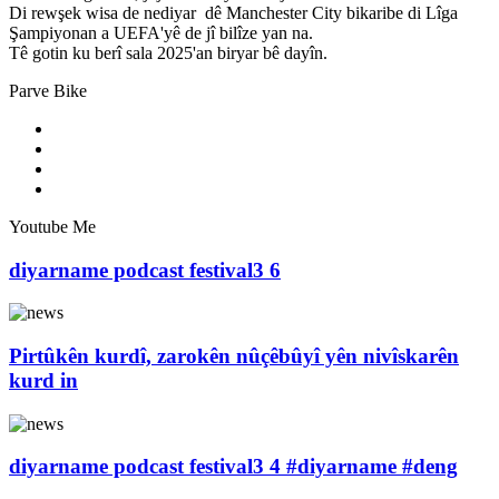
Di rewşek wisa de nediyar dê Manchester City bikaribe di Lîga
Şampiyonan a UEFA'yê de jî bilîze yan na.
Tê gotin ku berî sala 2025'an biryar bê dayîn.
Parve Bike
Youtube Me
diyarname podcast festival3 6
Pirtûkên kurdî, zarokên nûçêbûyî yên nivîskarên
kurd in
diyarname podcast festival3 4 #diyarname #deng