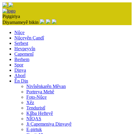
Piştgiriya
Diyarnameyê bikin
Nûçe
Nûçeyên Çandî
Serbest
Hevpeyvîn
Çapemenî
Berhem
Spor
Dinya
Aborî
Ên Din
Nivîsênkarên Mêvan
Portreya Mehê
Foto-Nûçe
Xêz
Tenduristî
Klîba Hefteyê
NÎQAŞ
Ji Çapemeniya Dinyayê
E-pirtuk