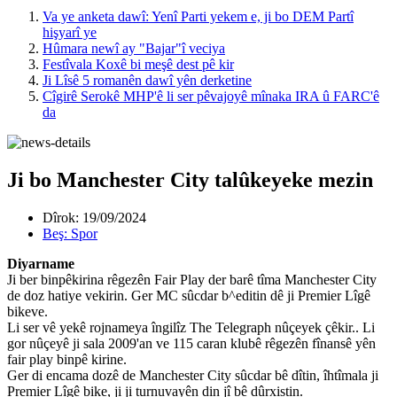
Va ye anketa dawî: Yenî Parti yekem e, ji bo DEM Partî
hişyarî ye
Hûmara newî ay "Bajar"î veciya
Festîvala Koxê bi meşê dest pê kir
Ji Lîsê 5 romanên dawî yên derketine
Cîgirê Serokê MHP'ê li ser pêvajoyê mînaka IRA û FARC'ê
da
Ji bo Manchester City talûkeyeke mezin
Dîrok:
19/09/2024
Beş:
Spor
Diyarname
Ji ber binpêkirina rêgezên Fair Play der barê tîma Manchester City
de doz hatiye vekirin. Ger MC sûcdar b^editin dê ji Premier Lîgê
bikeve.
Li ser vê yekê rojnameya îngilîz The Telegraph nûçeyek çêkir.. Li
gor nûçeyê ji sala 2009'an ve 115 caran klubê rêgezên fînansê yên
fair play binpê kirine.
Ger di encama dozê de Manchester City sûcdar bê dîtin, îhtîmala ji
Premier Lîgê bike, ji ji turnuvayên din jî bê dûrxistin.