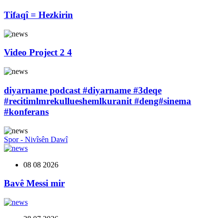
Tifaqî = Hezkirin
Video Project 2 4
diyarname podcast #diyarname #3deqe
#recitimlmrekullueshemlkuranit #deng#sinema
#konferans
Spor - Nivîsên Dawî
08 08 2026
Bavê Messi mir