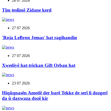
28 07 2026
Tîm teslîmê Zidane kerd
27 07 2026
'Roja LeBron Jemas' hat ragihandin
27 07 2026
Xwediyê hat-trickan Gift Orban hat
23 07 2026
Hiqûqnasên Amedê der barê Tekke de serî li dozgerî
da û daxwaza dozê kir