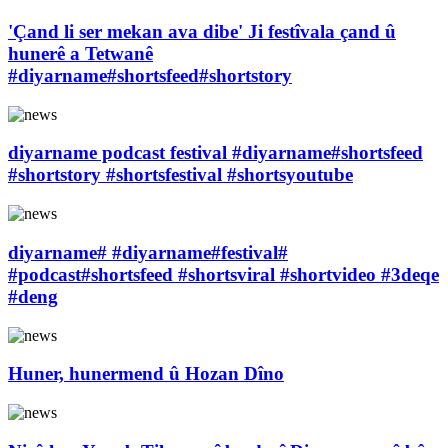
'Çand li ser mekan ava dibe' Ji festîvala çand û
hunerê a Tetwanê
#diyarname#shortsfeed#shortstory
diyarname podcast festival #diyarname#shortsfeed
#shortstory #shortsfestival #shortsyoutube
diyarname# #diyarname#festival#
#podcast#shortsfeed #shortsviral #shortvideo #3deqe
#deng
Huner, hunermend û Hozan Dîno