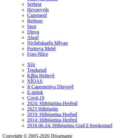
Serbest
Hevpeyvîn
Çapemenî
Berhem
Spor
Dinya
Aborî
Nivîsênkarên Mêvan
Portreya Mehê
Foto-Nûçe
Xêz
Tenduristî
Klîba Hefteyê
NÎQAŞ
Ji Çapemeniya Dinyayê
E-pirtuk
Covit-19
2024: Hilbijartina-Herêmî
2023 Hilbijartin
2019: Hilbijartina Herêmî
2014: Hilbijartina Herêmî
2018-06-24: Hilbijartina Giştî û Serokomarî
Copyright © 2005-2026 Diyarname