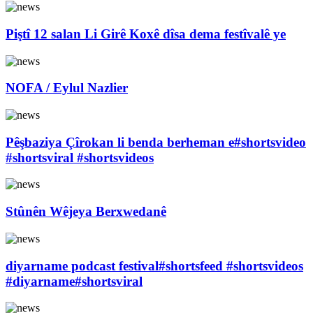
Piştî 12 salan Li Girê Koxê dîsa dema festîvalê ye
NOFA / Eylul Nazlier
Pêşbaziya Çîrokan li benda berheman e#shortsvideo
#shortsviral #shortsvideos
Stûnên Wêjeya Berxwedanê
diyarname podcast festival#shortsfeed #shortsvideos
#diyarname#shortsviral