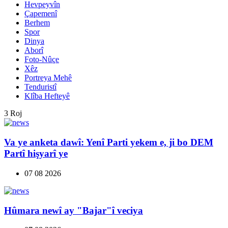
Hevpeyvîn
Çapemenî
Berhem
Spor
Dinya
Aborî
Foto-Nûçe
Xêz
Portreya Mehê
Tenduristî
Klîba Hefteyê
3 Roj
Va ye anketa dawî: Yenî Parti yekem e, ji bo DEM
Partî hişyarî ye
07 08 2026
Hûmara newî ay "Bajar"î veciya